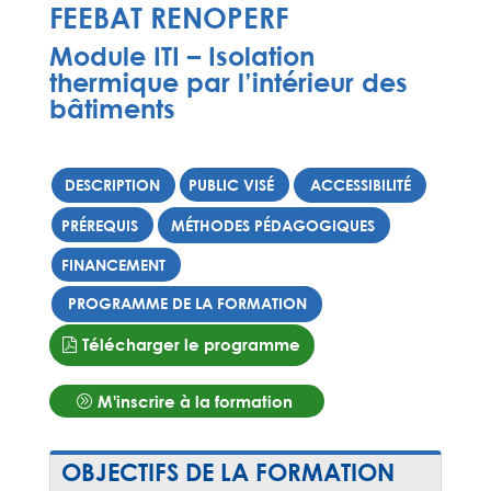
FEEBAT RENOPERF
Module ITI – Isolation
thermique par l’intérieur des
bâtiments
DESCRIPTION
PUBLIC VISÉ
ACCESSIBILITÉ
PRÉREQUIS
MÉTHODES PÉDAGOGIQUES
FINANCEMENT
PROGRAMME DE LA FORMATION
Télécharger le programme
M'inscrire à la formation
OBJECTIFS DE LA FORMATION